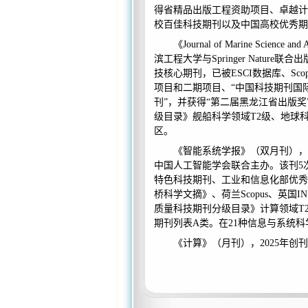
得省精品出版工程资助项目、卓越计
校百佳科技期刊以及中国高校优秀期
《
Journal of Marine 
滨工程大学与Springer Nature
技核心期刊，已被ESCI数据库、Sco
项目
和
二期项目
、
“中国科技期刊国
刊”，并获得“第二届黑龙江省出版奖
级目录》舰船科学领域T2级、地球科
区。
《智能系统学报》（双月刊），
中国人工智能学会联合主办
。
该刊
5
特色科技期刊、工业和信息化部优秀
桥科学文摘》、荷兰Scopus、英国
质量科技期刊分级目录》
计算领域
T
期刊列表
A类
。在
21种信息与系统
《计算》（月刊），
2025年