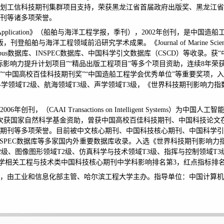
划工信科技期刊集群项目支持，荣获黑龙江省首届政府出版奖
、
黑龙江省
刊等诸多项
荣誉
。
Science and Application》（船舶与海洋工程学报，季刊），2002年创刊
联合出版，刊登船舶与海洋
工程
领域前沿研究学术成果。《
Journal of Marine S
pus数据库、INSPEC数据库、中国科学引文数据库（CSCD）等收录
。
获
际影响力提升计划项目”“精品出版工程项目”等多个项目资助，连续8年荣
”“中国高校百佳科技期刊奖”“中国造船工程学会优秀单位”等重要奖项，
学领域T2级、航海领域T3级、声学领域T3级
，
《世界
科技
期刊影响力指
2006
年创刊，（
CAAI Transactions on Intelligent System
次
获国家自然科学基金资助，曾获中国高校百佳科技期刊、中国科技论文
期刊等多项荣誉。目前被中文核心期刊、中国科技核心期刊、中国科学引
INSPEC数据库等多家国内外重要数据库收录。入选《世界
科技
期刊影响力
2
级
、
图像图形领域
T2
级
、
仿真科学与技术领域
T3
级
、
指挥与控制领域
T3
科学相关工程与技术类中国科技核心期刊中学科影响排名第
3
，红点指标排
创刊，由工业和信息化部主管
、
哈尔滨工程大学主办。指导单位：中国计算机