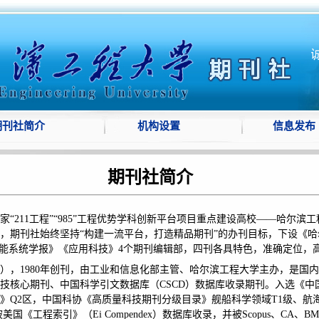
期刊社简介
机构设置
信息发布
期刊社简介
家
“211工程”“985”工程优势学科创新平台项目重点建设高校——哈尔
，期刊社始终坚持“
构建一
流平台，打造
精品
期刊
”的办刊目标，下设《哈尔滨
ication》《智能系统学报》《应用科技》4个期刊编辑部，
四刊各具
特色，准确定位，
），
1980年创刊，由工业和信息化部主管、哈尔滨工程大学主办，是国
技核心期刊
、
中国科学引文数据库（
CSCD）数据库收录期刊。入选《中
》
Q2区
，中国科协《高质量科技期刊分级目录》舰船科学领域
T1级、航
被美国《工程索引》（Ei Compendex）数据库收录，并被Scopus、CA